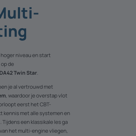
Multi-
ting
n hoger niveau en start
op de
DA42 Twin Star
.
 ben je al vertrouwd met
eem
, waardoor je overstap vlot
oorloopt eerst het CBT-
 kennis met alle systemen en
 Tijdens een klassikale les ga
s van het multi-engine vliegen,