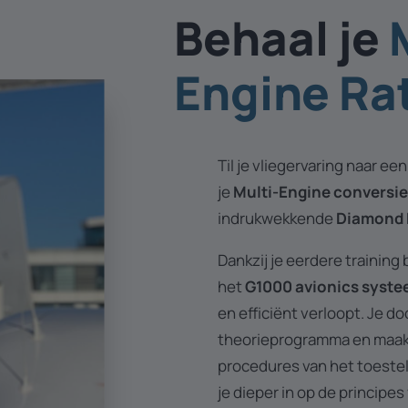
Behaal je
Engine Ra
Til je vliegervaring naar ee
je
Multi-Engine conversie
indrukwekkende
Diamond 
Dankzij je eerdere training
het
G1000 avionics syst
en efficiënt verloopt. Je d
theorieprogramma en maakt
procedures van het toestel.
je dieper in op de principe